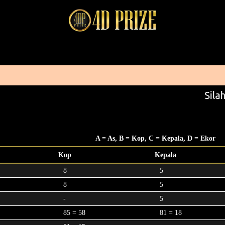
Silah
A = As, B = Kop, C = Kepala, D = Ekor
Kop
Kepala
8
5
8
5
-
5
85 = 58
81 = 18