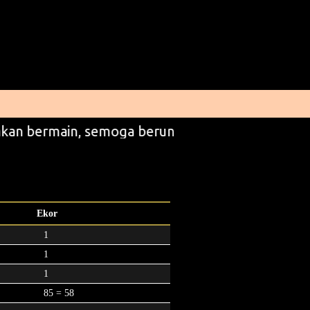
kan bermain, semoga beruntung
Ekor
1
1
1
85 = 58