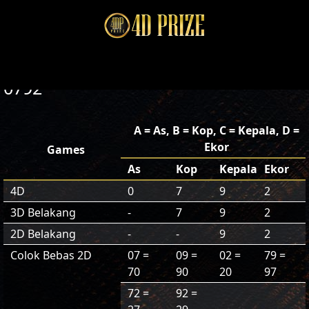
0792
A = As, B = Kop, C = Kepala, D =
Ekor
Games
As
Kop
Kepala
Ekor
4D
0
7
9
2
3D Belakang
-
7
9
2
2D Belakang
-
-
9
2
Colok Bebas 2D
07 =
09 =
02 =
79 =
70
90
20
97
72 =
92 =