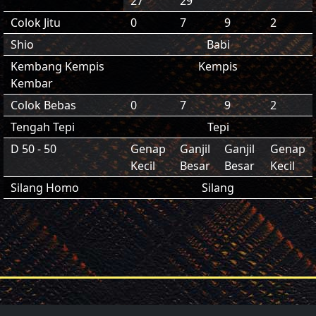
27
29
Colok Jitu
0
7
9
2
Shio
Babi
Kembang Kempis
Kempis
Kembar
Colok Bebas
0
7
9
2
Tengah Tepi
Tepi
D 50 - 50
Genap
Ganjil
Ganjil
Genap
Kecil
Besar
Besar
Kecil
Silang Homo
Silang