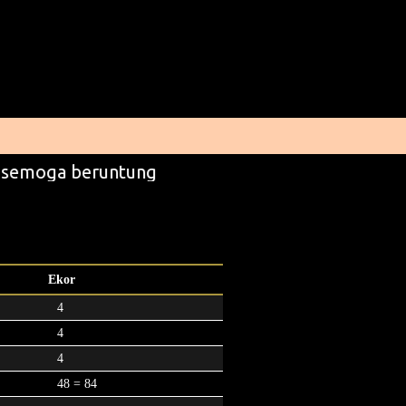
 semoga beruntung
Ekor
4
4
4
48 = 84