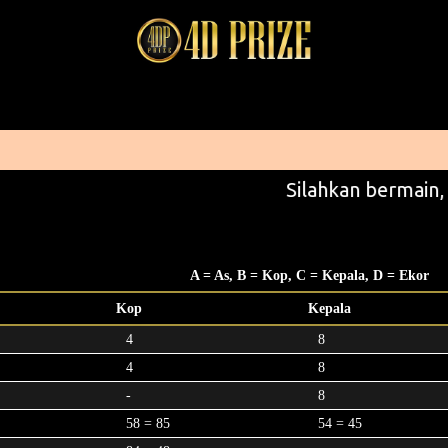
Silahkan bermain,
A = As, B = Kop, C = Kepala, D = Ekor
Kop
Kepala
4
8
4
8
-
8
58 = 85
54 = 45