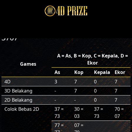
3707
A = As, B = Kop, C = Kepala, D =
Ekor
Games
As
Kop
Kepala
Ekor
4D
3
7
0
7
3D Belakang
-
7
0
7
2D Belakang
-
-
0
7
Colok Bebas 2D
37 =
30 =
37 =
70 =
73
03
73
07
77 =
07 =