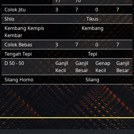
77
70
Colok Jitu
3
7
0
7
Shio
Tikus
Kembang Kempis
Kembang
Kembar
Colok Bebas
3
7
0
7
Tengah Tepi
Tepi
D 50 - 50
Ganjil
Ganjil
Genap
Ganjil
Kecil
Besar
Kecil
Besar
Silang Homo
Silang