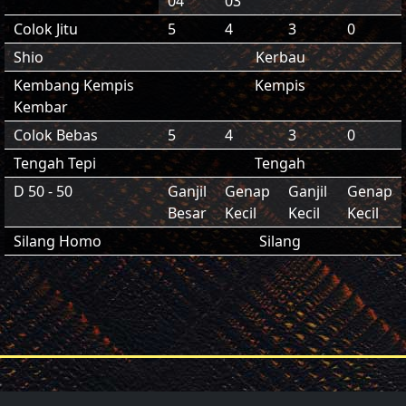
04
03
Colok Jitu
5
4
3
0
Shio
Kerbau
Kembang Kempis
Kempis
Kembar
Colok Bebas
5
4
3
0
Tengah Tepi
Tengah
D 50 - 50
Ganjil
Genap
Ganjil
Genap
Besar
Kecil
Kecil
Kecil
Silang Homo
Silang