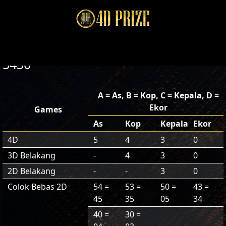
5430
A = As, B = Kop, C = Kepala, D =
Ekor
Games
As
Kop
Kepala
Ekor
4D
5
4
3
0
3D Belakang
-
4
3
0
2D Belakang
-
-
3
0
Colok Bebas 2D
54 =
53 =
50 =
43 =
45
35
05
34
40 =
30 =