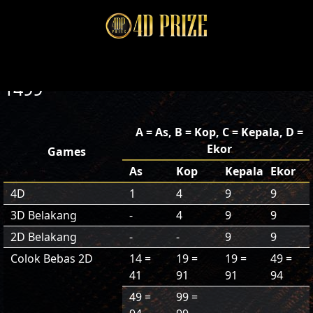
1499
A = As, B = Kop, C = Kepala, D =
Ekor
Games
As
Kop
Kepala
Ekor
4D
1
4
9
9
3D Belakang
-
4
9
9
2D Belakang
-
-
9
9
Colok Bebas 2D
14 =
19 =
19 =
49 =
41
91
91
94
49 =
99 =