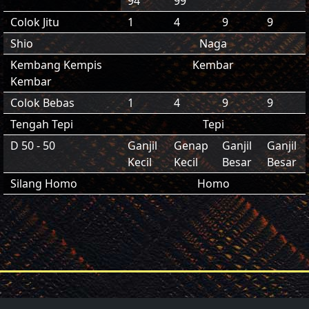
94
99
Colok Jitu
1
4
9
9
Shio
Naga
Kembang Kempis
Kembar
Kembar
Colok Bebas
1
4
9
9
Tengah Tepi
Tepi
D 50 - 50
Ganjil
Genap
Ganjil
Ganjil
Kecil
Kecil
Besar
Besar
Silang Homo
Homo