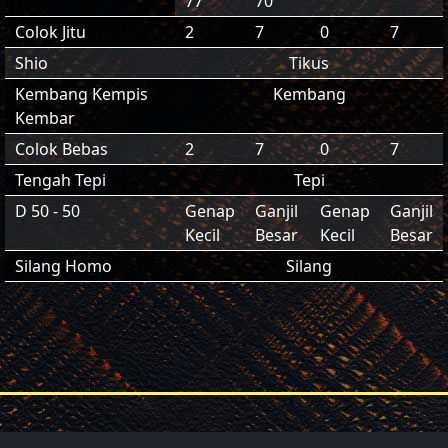
77
70
Colok Jitu
2
7
0
7
Shio
Tikus
Kembang Kempis
Kembang
Kembar
Colok Bebas
2
7
0
7
Tengah Tepi
Tepi
D 50 - 50
Genap
Ganjil
Genap
Ganjil
Kecil
Besar
Kecil
Besar
Silang Homo
Silang