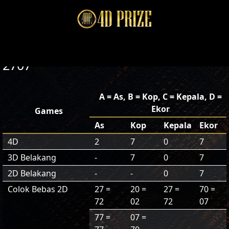
2707
A = As, B = Kop, C = Kepala, D =
Ekor
Games
As
Kop
Kepala
Ekor
4D
2
7
0
7
3D Belakang
-
7
0
7
2D Belakang
-
-
0
7
Colok Bebas 2D
27 =
20 =
27 =
70 =
72
02
72
07
77 =
07 =