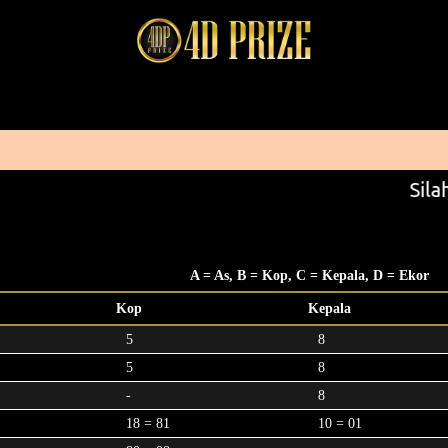
Silah
A = As, B = Kop, C = Kepala, D = Ekor
Kop
Kepala
5
8
5
8
-
8
18 = 81
10 = 01