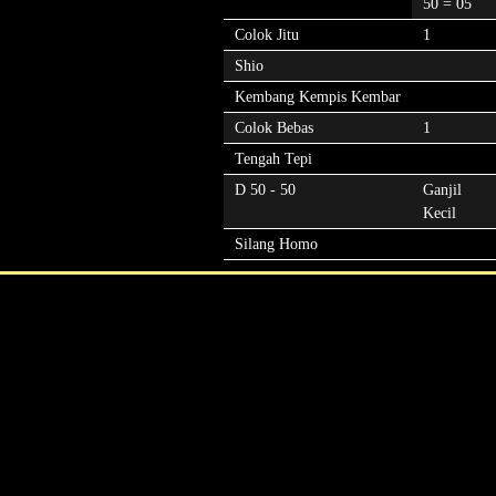
50 = 05
Colok Jitu
1
Shio
Kembang Kempis Kembar
Colok Bebas
1
Tengah Tepi
D 50 - 50
Ganjil
Kecil
Silang Homo