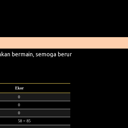
kan bermain, semoga beruntung
Ekor
0
0
0
58 = 85