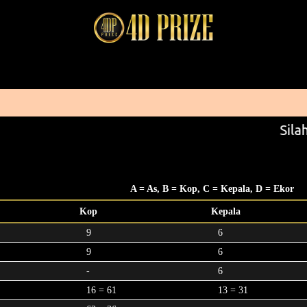
Silah
A = As, B = Kop, C = Kepala, D = Ekor
Kop
Kepala
9
6
9
6
-
6
16 = 61
13 = 31