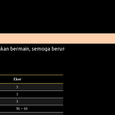
kan bermain, semoga beruntung
Ekor
3
3
3
96 = 69