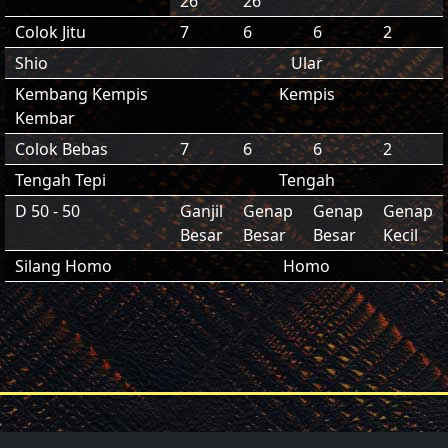
26
26
Colok Jitu
7
6
6
2
Shio
Ular
Kembang Kempis
Kempis
Kembar
Colok Bebas
7
6
6
2
Tengah Tepi
Tengah
D 50 - 50
Ganjil
Genap
Genap
Genap
Besar
Besar
Besar
Kecil
Silang Homo
Homo