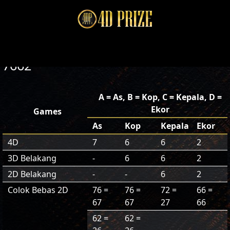
7662
A = As, B = Kop, C = Kepala, D =
Ekor
Games
As
Kop
Kepala
Ekor
4D
7
6
6
2
3D Belakang
-
6
6
2
2D Belakang
-
-
6
2
Colok Bebas 2D
76 =
76 =
72 =
66 =
67
67
27
66
62 =
62 =