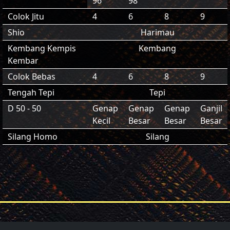
96
98
Colok Jitu
4
6
8
9
Shio
Harimau
Kembang Kempis
Kembang
Kembar
Colok Bebas
4
6
8
9
Tengah Tepi
Tepi
D 50 - 50
Genap
Genap
Genap
Ganjil
Kecil
Besar
Besar
Besar
Silang Homo
Silang