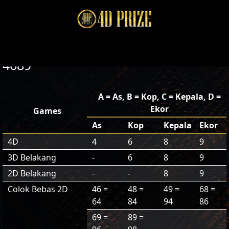
4689
A = As, B = Kop, C = Kepala, D =
Ekor
Games
As
Kop
Kepala
Ekor
4D
4
6
8
9
3D Belakang
-
6
8
9
2D Belakang
-
-
8
9
Colok Bebas 2D
46 =
48 =
49 =
68 =
64
84
94
86
69 =
89 =