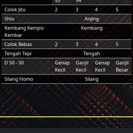
53
54
Colok Jitu
2
3
4
5
Shio
Anjing
Kembang Kempis
Kembang
Kembar
Colok Bebas
2
3
4
5
Tengah Tepi
Tengah
D 50 - 50
Genap
Ganjil
Genap
Ganjil
Kecil
Kecil
Kecil
Besar
Silang Homo
Silang