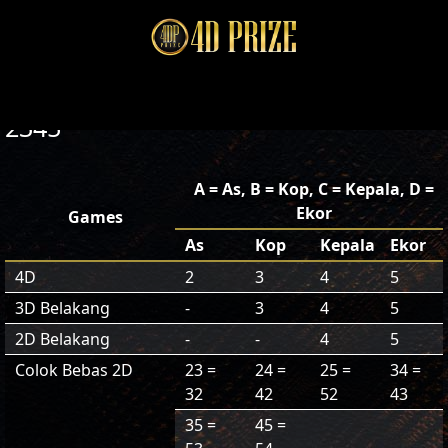
2345
A = As, B = Kop, C = Kepala, D =
Ekor
Games
As
Kop
Kepala
Ekor
4D
2
3
4
5
3D Belakang
-
3
4
5
2D Belakang
-
-
4
5
Colok Bebas 2D
23 =
24 =
25 =
34 =
32
42
52
43
35 =
45 =