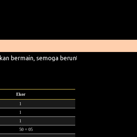
kan bermain, semoga beruntung
Ekor
1
1
1
50 = 05