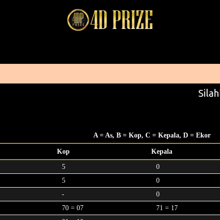
Silah
A = As, B = Kop, C = Kepala, D = Ekor
Kop
Kepala
5
0
5
0
-
0
70 = 07
71 = 17