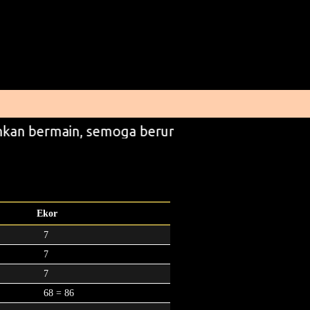
kan bermain, semoga beruntung
Ekor
7
7
7
68 = 86