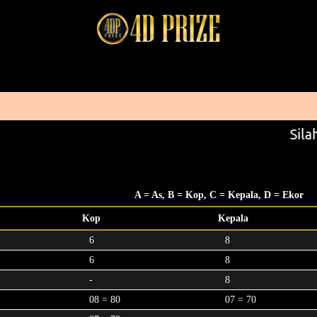
Silah
A = As, B = Kop, C = Kepala, D = Ekor
Kop
Kepala
6
8
6
8
-
8
08 = 80
07 = 70