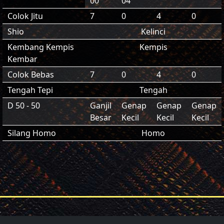
00
04
Colok Jitu
7
0
4
0
Shio
Kelinci
Kembang Kempis
Kempis
Kembar
Colok Bebas
7
0
4
0
Tengah Tepi
Tengah
D 50 - 50
Ganjil
Genap
Genap
Genap
Besar
Kecil
Kecil
Kecil
Silang Homo
Homo