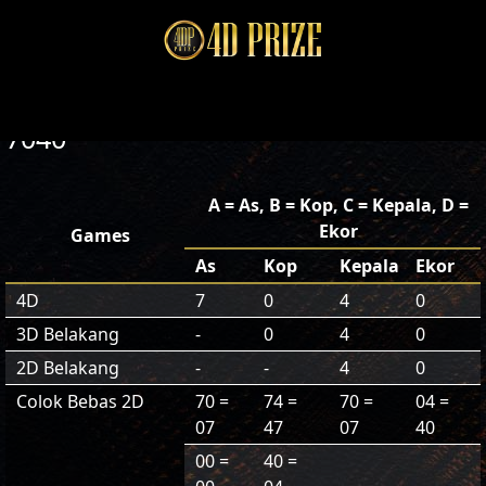
7040
A = As, B = Kop, C = Kepala, D =
Ekor
Games
As
Kop
Kepala
Ekor
4D
7
0
4
0
3D Belakang
-
0
4
0
2D Belakang
-
-
4
0
Colok Bebas 2D
70 =
74 =
70 =
04 =
07
47
07
40
00 =
40 =