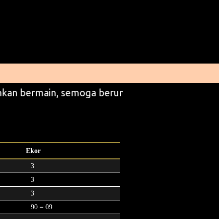
kan bermain, semoga beruntung
Ekor
3
3
3
90 = 09