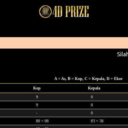
Silah
A = As, B = Kop, C = Kepala, D = Ekor
Kop
Kepala
9
0
9
0
-
0
80 = 08
83 = 38