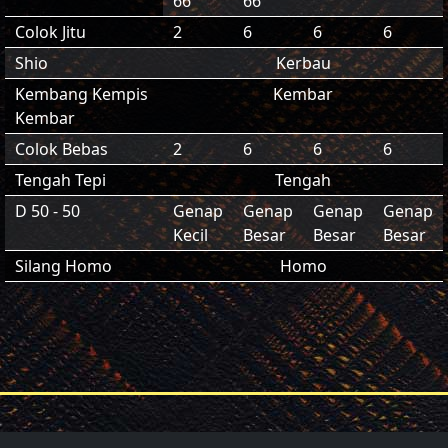
66
66
Colok Jitu
2
6
6
6
Shio
Kerbau
Kembang Kempis
Kembar
Kembar
Colok Bebas
2
6
6
6
Tengah Tepi
Tengah
D 50 - 50
Genap
Genap
Genap
Genap
Kecil
Besar
Besar
Besar
Silang Homo
Homo