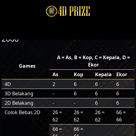
2666
A = As, B = Kop, C = Kepala, D =
Ekor
Games
As
Kop
Kepala
Ekor
4D
2
6
6
6
3D Belakang
-
6
6
6
2D Belakang
-
-
6
6
Colok Bebas 2D
26 =
26 =
26 =
66 =
62
62
62
66
66 =
66 =