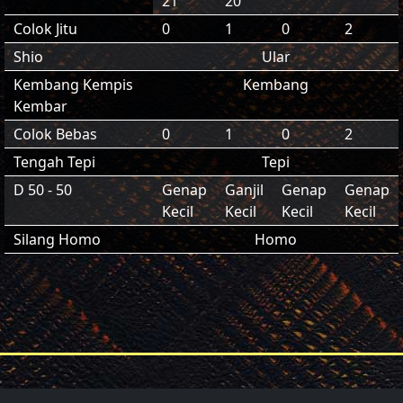
21
20
Colok Jitu
0
1
0
2
Shio
Ular
Kembang Kempis
Kembang
Kembar
Colok Bebas
0
1
0
2
Tengah Tepi
Tepi
D 50 - 50
Genap
Ganjil
Genap
Genap
Kecil
Kecil
Kecil
Kecil
Silang Homo
Homo