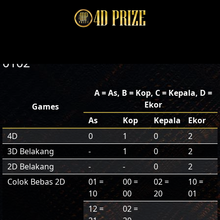
0102
A = As, B = Kop, C = Kepala, D =
Ekor
Games
As
Kop
Kepala
Ekor
4D
0
1
0
2
3D Belakang
-
1
0
2
2D Belakang
-
-
0
2
Colok Bebas 2D
01 =
00 =
02 =
10 =
10
00
20
01
12 =
02 =