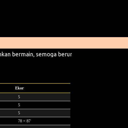
kan bermain, semoga beruntung
Ekor
5
5
5
78 = 87