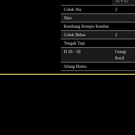
75 = 57
Colok Jitu
2
Shio
Kembang Kempis Kembar
Colok Bebas
2
Tengah Tepi
D 50 - 50
Genap
Kecil
Silang Homo