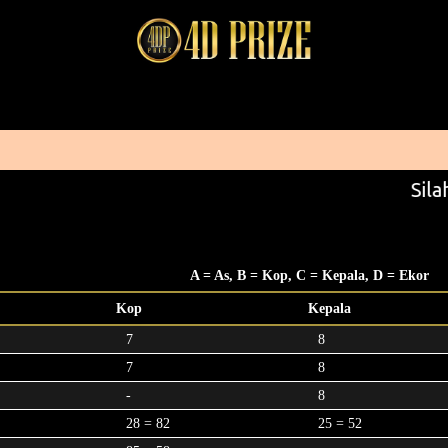
Silah
A = As, B = Kop, C = Kepala, D = Ekor
Kop
Kepala
7
8
7
8
-
8
28 = 82
25 = 52