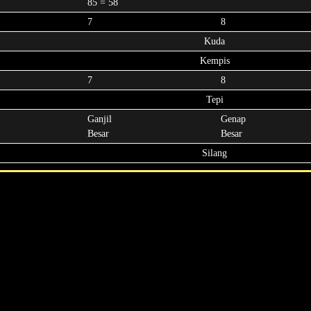
85 = 58
7
8
Kuda
Kempis
7
8
Tepi
Ganjil
Genap
Besar
Besar
Silang