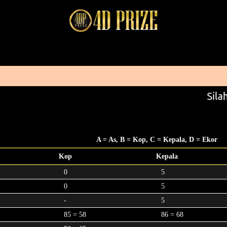
Silah
A = As, B = Kop, C = Kepala, D = Ekor
Kop
Kepala
0
5
0
5
-
5
85 = 58
86 = 68