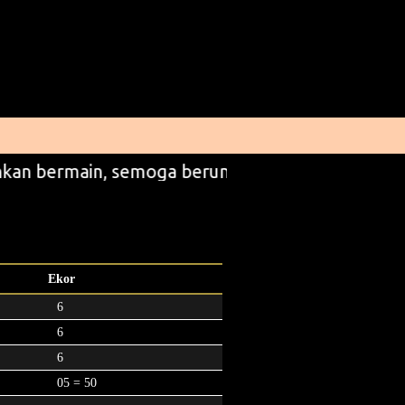
kan bermain, semoga beruntung
Ekor
6
6
6
05 = 50