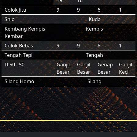
19
16
Colok Jitu
9
9
6
1
Shio
Kuda
Kembang Kempis
Kempis
Kembar
Colok Bebas
9
9
6
1
Tengah Tepi
Tengah
D 50 - 50
Ganjil
Ganjil
Genap
Ganjil
Besar
Besar
Besar
Kecil
Silang Homo
Silang