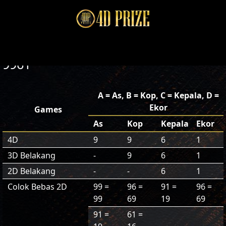
9961
A = As, B = Kop, C = Kepala, D =
Ekor
Games
As
Kop
Kepala
Ekor
4D
9
9
6
1
3D Belakang
-
9
6
1
2D Belakang
-
-
6
1
Colok Bebas 2D
99 =
96 =
91 =
96 =
99
69
19
69
91 =
61 =