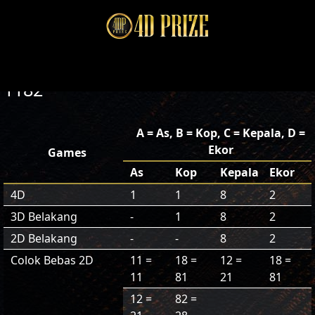
1182
A = As, B = Kop, C = Kepala, D =
Ekor
Games
As
Kop
Kepala
Ekor
4D
1
1
8
2
3D Belakang
-
1
8
2
2D Belakang
-
-
8
2
Colok Bebas 2D
11 =
18 =
12 =
18 =
11
81
21
81
12 =
82 =