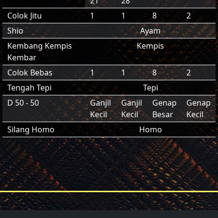
21
28
Colok Jitu
1
1
8
2
Shio
Ayam
Kembang Kempis
Kempis
Kembar
Colok Bebas
1
1
8
2
Tengah Tepi
Tepi
D 50 - 50
Ganjil
Ganjil
Genap
Genap
Kecil
Kecil
Besar
Kecil
Silang Homo
Homo