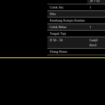
26 = 62
Colok Jitu
1
Shio
Kembang Kempis Kembar
Colok Bebas
1
Tengah Tepi
D 50 - 50
Ganjil
Kecil
Silang Homo