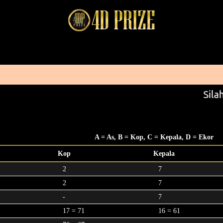
Silah
A = As, B = Kop, C = Kepala, D = Ekor
Kop
Kepala
2
7
2
7
-
7
17 = 71
16 = 61