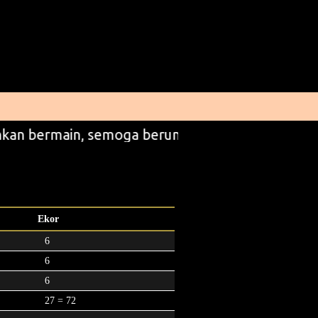
kan bermain, semoga beruntung
Ekor
6
6
6
27 = 72