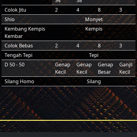
34
38
Colok Jitu
2
4
8
3
Shio
Monyet
Kembang Kempis
Kempis
Kembar
Colok Bebas
2
4
8
3
Tengah Tepi
Tepi
D 50 - 50
Genap
Genap
Genap
Ganjil
Kecil
Kecil
Besar
Kecil
Silang Homo
Silang