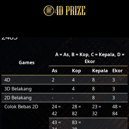
2483
A = As, B = Kop, C = Kepala, D =
Ekor
Games
As
Kop
Kepala
Ekor
4D
2
4
8
3
3D Belakang
-
4
8
3
2D Belakang
-
-
8
3
Colok Bebas 2D
24 =
28 =
23 =
48 =
42
82
32
84
43 =
83 =