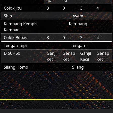
40
43
Colok Jitu
3
0
3
4
Shio
Ayam
Kembang Kempis
Kembang
Kembar
Colok Bebas
3
0
3
4
Tengah Tepi
Tengah
D 50 - 50
Ganjil
Genap
Ganjil
Genap
Kecil
Kecil
Kecil
Kecil
Silang Homo
Silang