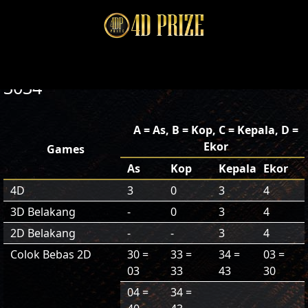
3034
A = As, B = Kop, C = Kepala, D =
Ekor
Games
As
Kop
Kepala
Ekor
4D
3
0
3
4
3D Belakang
-
0
3
4
2D Belakang
-
-
3
4
Colok Bebas 2D
30 =
33 =
34 =
03 =
03
33
43
30
04 =
34 =