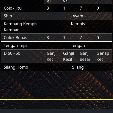
01
07
Colok Jitu
3
1
7
0
Shio
Ayam
Kembang Kempis
Kempis
Kembar
Colok Bebas
3
1
7
0
Tengah Tepi
Tengah
D 50 - 50
Ganjil
Ganjil
Ganjil
Genap
Kecil
Kecil
Besar
Kecil
Silang Homo
Silang