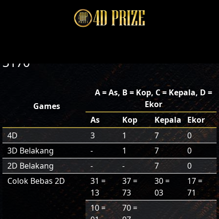
3170
A = As, B = Kop, C = Kepala, D =
Ekor
Games
As
Kop
Kepala
Ekor
4D
3
1
7
0
3D Belakang
-
1
7
0
2D Belakang
-
-
7
0
Colok Bebas 2D
31 =
37 =
30 =
17 =
13
73
03
71
10 =
70 =