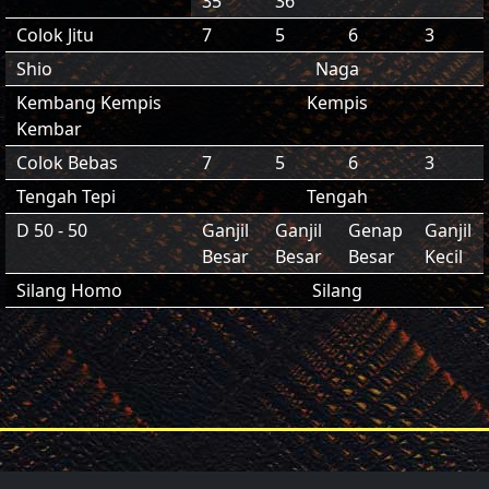
35
36
Colok Jitu
7
5
6
3
Shio
Naga
Kembang Kempis
Kempis
Kembar
Colok Bebas
7
5
6
3
Tengah Tepi
Tengah
D 50 - 50
Ganjil
Ganjil
Genap
Ganjil
Besar
Besar
Besar
Kecil
Silang Homo
Silang