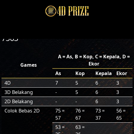
7563
A = As, B = Kop, C = Kepala, D =
Ekor
Games
As
Kop
Kepala
Ekor
4D
7
5
6
3
3D Belakang
-
5
6
3
2D Belakang
-
-
6
3
Colok Bebas 2D
75 =
76 =
73 =
56 =
57
67
37
65
53 =
63 =