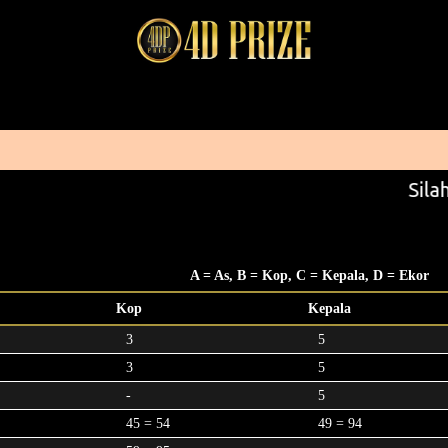
Silah
A = As, B = Kop, C = Kepala, D = Ekor
Kop
Kepala
3
5
3
5
-
5
45 = 54
49 = 94