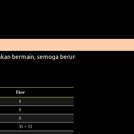
kan bermain, semoga beruntung
Ekor
9
9
9
35 = 53