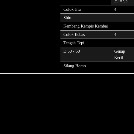
39 = 93
Colok Jitu
4
Shio
Kembang Kempis Kembar
Colok Bebas
4
Tengah Tepi
D 50 - 50
Genap
Kecil
Silang Homo