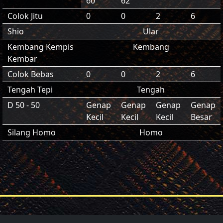
60
62
Colok Jitu
0
0
2
6
Shio
Ular
Kembang Kempis
Kembang
Kembar
Colok Bebas
0
0
2
6
Tengah Tepi
Tengah
D 50 - 50
Genap
Genap
Genap
Genap
Kecil
Kecil
Kecil
Besar
Silang Homo
Homo