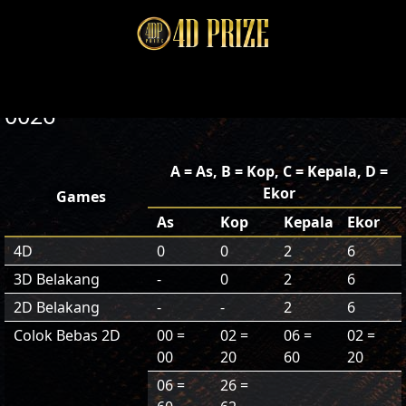
0026
A = As, B = Kop, C = Kepala, D =
Ekor
Games
As
Kop
Kepala
Ekor
4D
0
0
2
6
3D Belakang
-
0
2
6
2D Belakang
-
-
2
6
Colok Bebas 2D
00 =
02 =
06 =
02 =
00
20
60
20
06 =
26 =