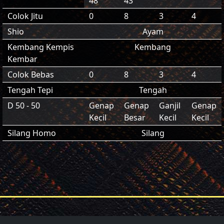
48
43
Colok Jitu
0
8
3
4
Shio
Ayam
Kembang Kempis
Kembang
Kembar
Colok Bebas
0
8
3
4
Tengah Tepi
Tengah
D 50 - 50
Genap
Genap
Ganjil
Genap
Kecil
Besar
Kecil
Kecil
Silang Homo
Silang