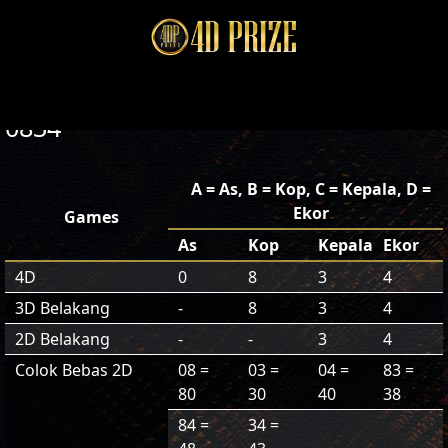
0834
A = As, B = Kop, C = Kepala, D =
Ekor
Games
As
Kop
Kepala
Ekor
4D
0
8
3
4
3D Belakang
-
8
3
4
2D Belakang
-
-
3
4
Colok Bebas 2D
08 =
03 =
04 =
83 =
80
30
40
38
84 =
34 =