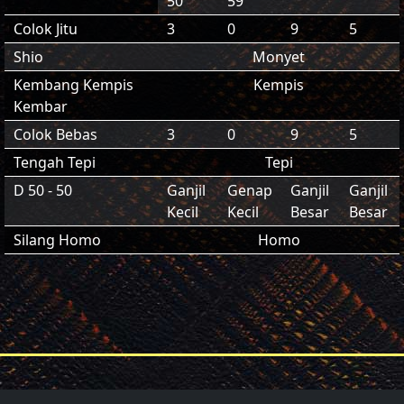
50
59
Colok Jitu
3
0
9
5
Shio
Monyet
Kembang Kempis
Kempis
Kembar
Colok Bebas
3
0
9
5
Tengah Tepi
Tepi
D 50 - 50
Ganjil
Genap
Ganjil
Ganjil
Kecil
Kecil
Besar
Besar
Silang Homo
Homo