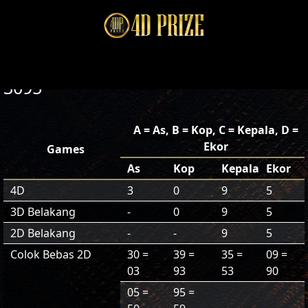
3095
A = As, B = Kop, C = Kepala, D =
Ekor
Games
As
Kop
Kepala
Ekor
4D
3
0
9
5
3D Belakang
-
0
9
5
2D Belakang
-
-
9
5
Colok Bebas 2D
30 =
39 =
35 =
09 =
03
93
53
90
05 =
95 =