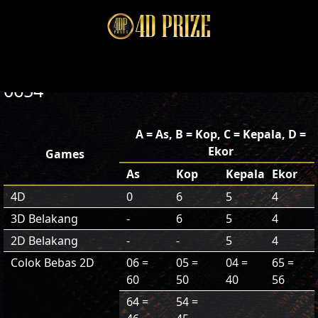
0654
A = As, B = Kop, C = Kepala, D =
Ekor
Games
As
Kop
Kepala
Ekor
4D
0
6
5
4
3D Belakang
-
6
5
4
2D Belakang
-
-
5
4
Colok Bebas 2D
06 =
05 =
04 =
65 =
60
50
40
56
64 =
54 =