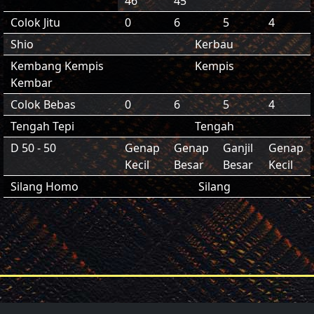
46
45
Colok Jitu
0
6
5
4
Shio
Kerbau
Kembang Kempis
Kempis
Kembar
Colok Bebas
0
6
5
4
Tengah Tepi
Tengah
D 50 - 50
Genap
Genap
Ganjil
Genap
Kecil
Besar
Besar
Kecil
Silang Homo
Silang