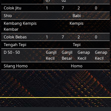
07
02
Colok Jitu
1
7
2
0
Shio
Babi
Kembang Kempis
Kempis
Kembar
Colok Bebas
1
7
2
0
Tengah Tepi
Tepi
D 50 - 50
Ganjil
Ganjil
Genap
Genap
Kecil
Besar
Kecil
Kecil
Silang Homo
Homo