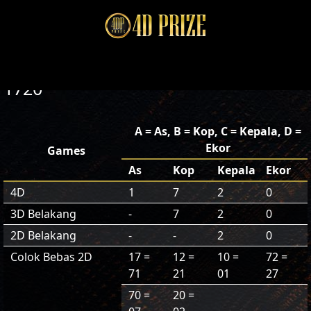
1720
A = As, B = Kop, C = Kepala, D =
Ekor
Games
As
Kop
Kepala
Ekor
4D
1
7
2
0
3D Belakang
-
7
2
0
2D Belakang
-
-
2
0
Colok Bebas 2D
17 =
12 =
10 =
72 =
71
21
01
27
70 =
20 =