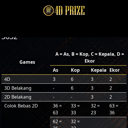
3632
A = As, B = Kop, C = Kepala, D =
Ekor
Games
As
Kop
Kepala
Ekor
4D
3
6
3
2
3D Belakang
-
6
3
2
2D Belakang
-
-
3
2
Colok Bebas 2D
36 =
33 =
32 =
63 =
63
33
23
36
62 =
32 =