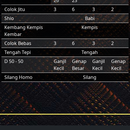
26
23
Colok Jitu
3
6
3
2
Shio
Babi
Kembang Kempis
Kempis
Kembar
Colok Bebas
3
6
3
2
Tengah Tepi
Tengah
D 50 - 50
Ganjil
Genap
Ganjil
Genap
Kecil
Besar
Kecil
Kecil
Silang Homo
Silang