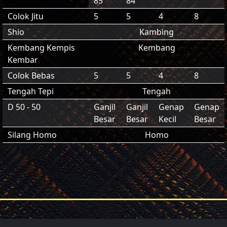
85
84
Colok Jitu
5
5
4
8
Shio
Kambing
Kembang Kempis
Kembang
Kembar
Colok Bebas
5
5
4
8
Tengah Tepi
Tengah
D 50 - 50
Ganjil
Ganjil
Genap
Genap
Besar
Besar
Kecil
Besar
Silang Homo
Homo