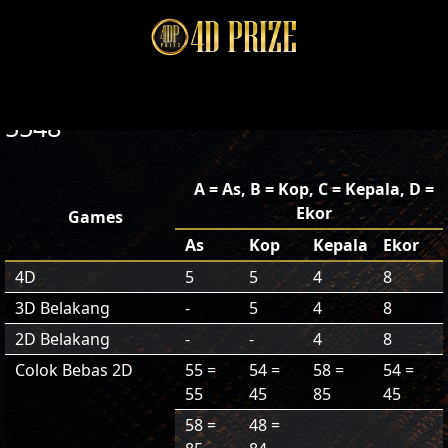
5548
A = As, B = Kop, C = Kepala, D =
Ekor
Games
As
Kop
Kepala
Ekor
4D
5
5
4
8
3D Belakang
-
5
4
8
2D Belakang
-
-
4
8
Colok Bebas 2D
55 =
54 =
58 =
54 =
55
45
85
45
58 =
48 =