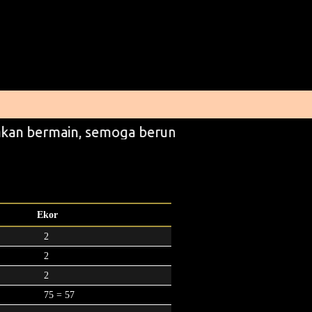
kan bermain, semoga beruntung
Ekor
2
2
2
75 = 57