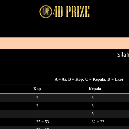
Silah
A = As, B = Kop, C = Kepala, D = Ekor
Kop
Kepala
7
5
7
5
-
5
35 = 53
32 = 23