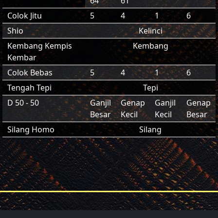
64
61
Colok Jitu
5
4
1
6
Shio
Kelinci
Kembang Kempis
Kembang
Kembar
Colok Bebas
5
4
1
6
Tengah Tepi
Tepi
D 50 - 50
Ganjil
Genap
Ganjil
Genap
Besar
Kecil
Kecil
Besar
Silang Homo
Silang