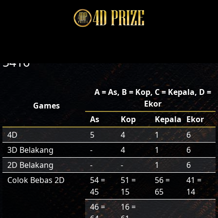
5416
A = As, B = Kop, C = Kepala, D =
Ekor
Games
As
Kop
Kepala
Ekor
4D
5
4
1
6
3D Belakang
-
4
1
6
2D Belakang
-
-
1
6
Colok Bebas 2D
54 =
51 =
56 =
41 =
45
15
65
14
46 =
16 =