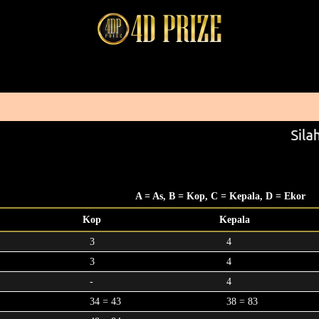
Silah
A = As, B = Kop, C = Kepala, D = Ekor
Kop
Kepala
3
4
3
4
-
4
34 = 43
38 = 83