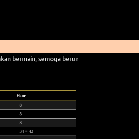
kan bermain, semoga beruntung
Ekor
8
8
8
34 = 43