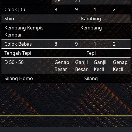
29
21
Colok Jitu
8
9
1
2
Shio
Kambing
Kembang Kempis
Kembang
Kembar
Colok Bebas
8
9
1
2
Tengah Tepi
Tepi
D 50 - 50
Genap
Ganjil
Ganjil
Genap
Besar
Besar
Kecil
Kecil
Silang Homo
Silang