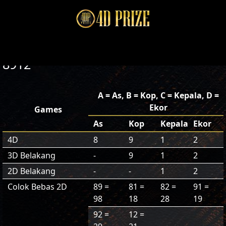
8912
A = As, B = Kop, C = Kepala, D =
Ekor
Games
As
Kop
Kepala
Ekor
4D
8
9
1
2
3D Belakang
-
9
1
2
2D Belakang
-
-
1
2
Colok Bebas 2D
89 =
81 =
82 =
91 =
98
18
28
19
92 =
12 =