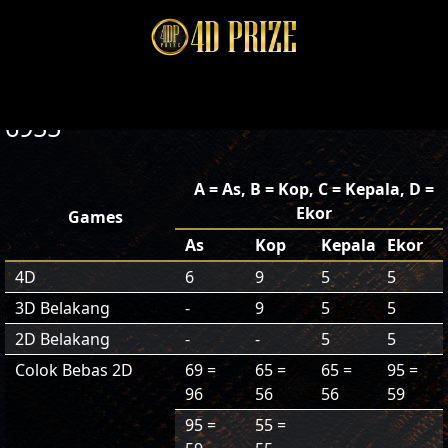
6955
A = As, B = Kop, C = Kepala, D =
Ekor
Games
As
Kop
Kepala
Ekor
4D
6
9
5
5
3D Belakang
-
9
5
5
2D Belakang
-
-
5
5
Colok Bebas 2D
69 =
65 =
65 =
95 =
96
56
56
59
95 =
55 =