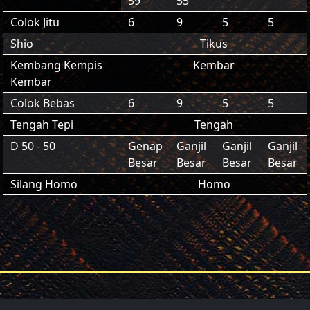
59
55
Colok Jitu
6
9
5
5
Shio
Tikus
Kembang Kempis
Kembar
Kembar
Colok Bebas
6
9
5
5
Tengah Tepi
Tengah
D 50 - 50
Genap
Ganjil
Ganjil
Ganjil
Besar
Besar
Besar
Besar
Silang Homo
Homo