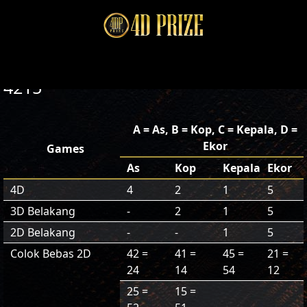
4215
A = As, B = Kop, C = Kepala, D =
Ekor
Games
As
Kop
Kepala
Ekor
4D
4
2
1
5
3D Belakang
-
2
1
5
2D Belakang
-
-
1
5
Colok Bebas 2D
42 =
41 =
45 =
21 =
24
14
54
12
25 =
15 =