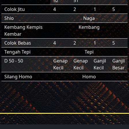
52
51
Colok Jitu
4
2
1
5
Shio
Naga
Kembang Kempis
Kembang
Kembar
Colok Bebas
4
2
1
5
Tengah Tepi
Tepi
D 50 - 50
Genap
Genap
Ganjil
Ganjil
Kecil
Kecil
Kecil
Besar
Silang Homo
Homo