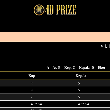
Silah
A = As, B = Kop, C = Kepala, D = Ekor
Kop
Kepala
4
5
4
5
-
5
45 = 54
49 = 94