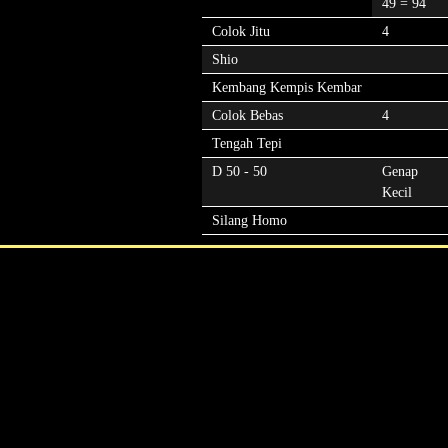
49 = 94
Colok Jitu
4
Shio
Kembang Kempis Kembar
Colok Bebas
4
Tengah Tepi
D 50 - 50
Genap
Kecil
Silang Homo