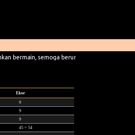
kan bermain, semoga beruntung
Ekor
9
9
9
45 = 54