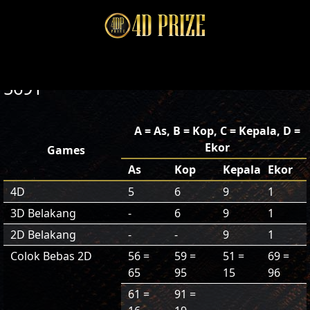
5691
A = As, B = Kop, C = Kepala, D =
Ekor
Games
As
Kop
Kepala
Ekor
4D
5
6
9
1
3D Belakang
-
6
9
1
2D Belakang
-
-
9
1
Colok Bebas 2D
56 =
59 =
51 =
69 =
65
95
15
96
61 =
91 =