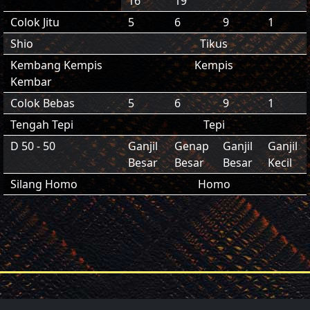
16
19
Colok Jitu
5
6
9
1
Shio
Tikus
Kembang Kempis
Kempis
Kembar
Colok Bebas
5
6
9
1
Tengah Tepi
Tepi
D 50 - 50
Ganjil
Genap
Ganjil
Ganjil
Besar
Besar
Besar
Kecil
Silang Homo
Homo