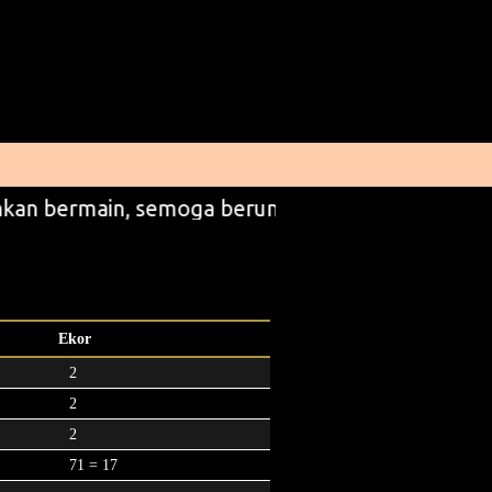
kan bermain, semoga beruntung
Ekor
2
2
2
71 = 17