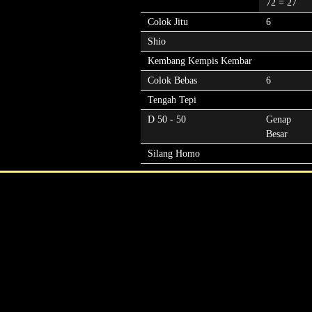
72 = 27
Colok Jitu
6
Shio
Kembang Kempis Kembar
Colok Bebas
6
Tengah Tepi
D 50 - 50
Genap
Besar
Silang Homo