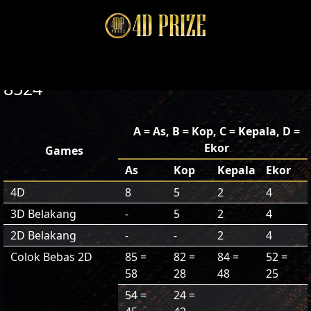
8524
A = As, B = Kop, C = Kepala, D =
Ekor
Games
As
Kop
Kepala
Ekor
4D
8
5
2
4
3D Belakang
-
5
2
4
2D Belakang
-
-
2
4
Colok Bebas 2D
85 =
82 =
84 =
52 =
58
28
48
25
54 =
24 =