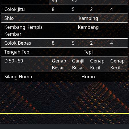
45
42
Colok Jitu
8
5
2
4
Shio
Kambing
Kembang Kempis
Kembang
Kembar
Colok Bebas
8
5
2
4
Tengah Tepi
Tepi
D 50 - 50
Genap
Ganjil
Genap
Genap
Besar
Besar
Kecil
Kecil
Silang Homo
Homo