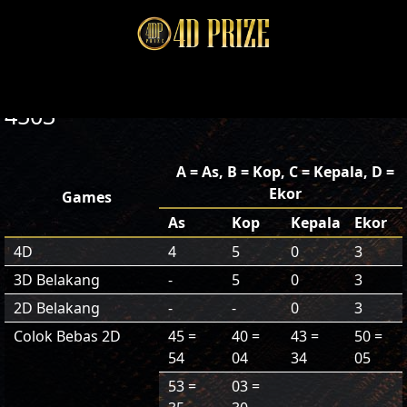
4503
A = As, B = Kop, C = Kepala, D =
Ekor
Games
As
Kop
Kepala
Ekor
4D
4
5
0
3
3D Belakang
-
5
0
3
2D Belakang
-
-
0
3
Colok Bebas 2D
45 =
40 =
43 =
50 =
54
04
34
05
53 =
03 =