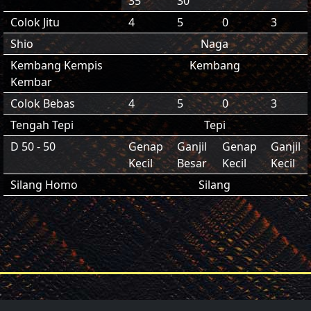
35
30
Colok Jitu
4
5
0
3
Shio
Naga
Kembang Kempis
Kembang
Kembar
Colok Bebas
4
5
0
3
Tengah Tepi
Tepi
D 50 - 50
Genap
Ganjil
Genap
Ganjil
Kecil
Besar
Kecil
Kecil
Silang Homo
Silang