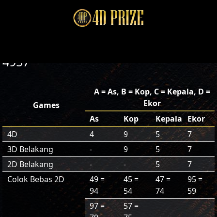
4957
A = As, B = Kop, C = Kepala, D =
Ekor
Games
As
Kop
Kepala
Ekor
4D
4
9
5
7
3D Belakang
-
9
5
7
2D Belakang
-
-
5
7
Colok Bebas 2D
49 =
45 =
47 =
95 =
94
54
74
59
97 =
57 =