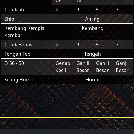
79
75
Colok Jitu
4
9
5
7
Shio
Anjing
Kembang Kempis
Kembang
Kembar
Colok Bebas
4
9
5
7
Tengah Tepi
Tengah
D 50 - 50
Genap
Ganjil
Ganjil
Ganjil
Kecil
Besar
Besar
Besar
Silang Homo
Homo