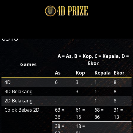
6318
A = As, B = Kop, C = Kepala, D =
Ekor
Games
As
Kop
Kepala
Ekor
4D
6
3
1
8
3D Belakang
-
3
1
8
2D Belakang
-
-
1
8
Colok Bebas 2D
63 =
61 =
68 =
31 =
36
16
86
13
38 =
18 =