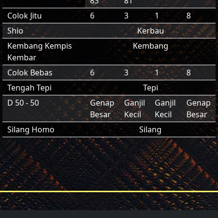
83
81
Colok Jitu
6
3
1
8
Shio
Kerbau
Kembang Kempis
Kembang
Kembar
Colok Bebas
6
3
1
8
Tengah Tepi
Tepi
D 50 - 50
Genap
Ganjil
Ganjil
Genap
Besar
Kecil
Kecil
Besar
Silang Homo
Silang