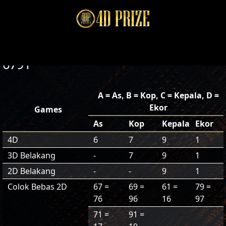
6791
A = As, B = Kop, C = Kepala, D =
Ekor
Games
As
Kop
Kepala
Ekor
4D
6
7
9
1
3D Belakang
-
7
9
1
2D Belakang
-
-
9
1
Colok Bebas 2D
67 =
69 =
61 =
79 =
76
96
16
97
71 =
91 =