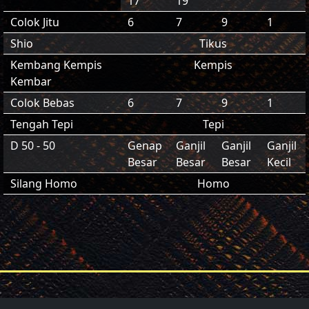
17
19
Colok Jitu
6
7
9
1
Shio
Tikus
Kembang Kempis
Kempis
Kembar
Colok Bebas
6
7
9
1
Tengah Tepi
Tepi
D 50 - 50
Genap
Ganjil
Ganjil
Ganjil
Besar
Besar
Besar
Kecil
Silang Homo
Homo