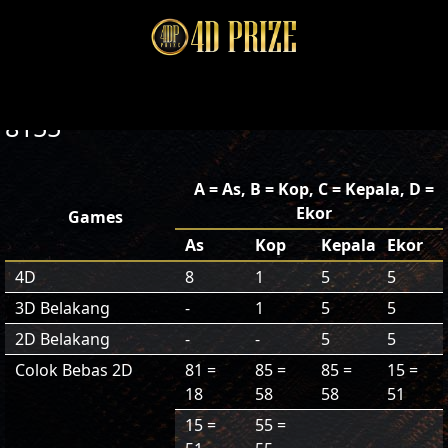
8155
A = As, B = Kop, C = Kepala, D =
Ekor
Games
As
Kop
Kepala
Ekor
4D
8
1
5
5
3D Belakang
-
1
5
5
2D Belakang
-
-
5
5
Colok Bebas 2D
81 =
85 =
85 =
15 =
18
58
58
51
15 =
55 =