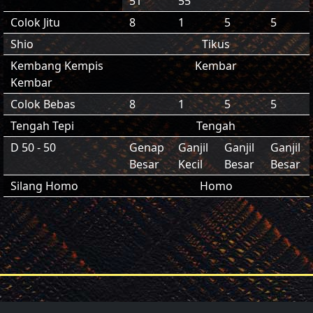
51
55
Colok Jitu
8
1
5
5
Shio
Tikus
Kembang Kempis
Kembar
Kembar
Colok Bebas
8
1
5
5
Tengah Tepi
Tengah
D 50 - 50
Genap
Ganjil
Ganjil
Ganjil
Besar
Kecil
Besar
Besar
Silang Homo
Homo